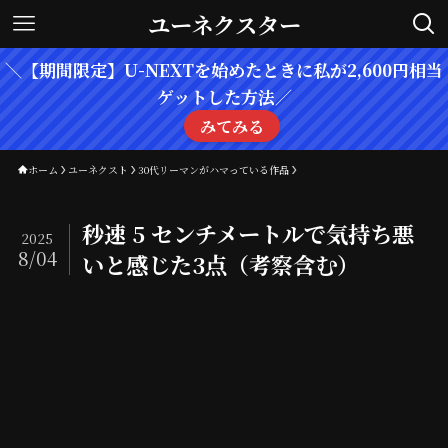
ユーネクスター
＼【期間限定】U-NEXTを始めたときに私が2,600円相当
ゲットした方法／
みてみる
ホーム
ユーネクスト
30代リーマンがハマっている作品
秒速 5 センチメートルで気持ち悪
2025
8/04
いと感じた3点（考察含む）